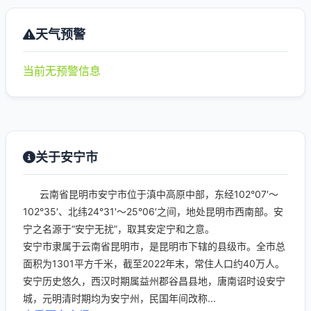
天气预警
当前无预警信息
关于安宁市
云南省昆明市安宁市位于滇中高原中部，东经102°07′～
102°35′、北纬24°31′～25°06′之间，地处昆明市西南部。安
宁之名源于“安宁无扰”，取其安定宁和之意。
安宁市隶属于云南省昆明市，是昆明市下辖的县级市。全市总
面积为1301平方千米，截至2022年末，常住人口约40万人。
安宁历史悠久，西汉时期属益州郡谷昌县地，唐南诏时设安宁
城，元明清时期均为安宁州，民国年间改称...