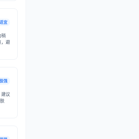
适宜
力稍
点，避
极强
，建议
护肤