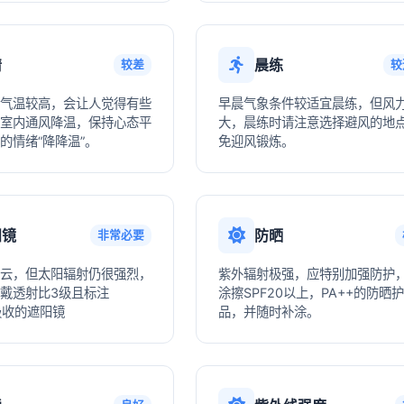
情
晨练
较差
较
气温较高，会让人觉得有些
早晨气象条件较适宜晨练，但风
室内通风降温，保持心态平
大，晨练时请注意选择避风的地
的情绪“降降温”。
免迎风锻炼。
阳镜
防晒
非常必要
云，但太阳辐射仍很强烈，
紫外辐射极强，应特别加强防护
戴透射比3级且标注
涂擦SPF20以上，PA++的防晒
V吸收的遮阳镜
品，并随时补涂。