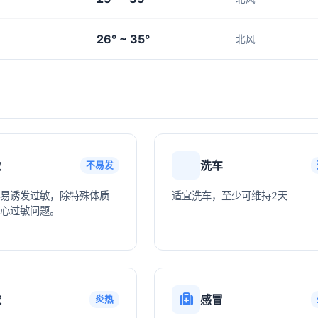
26° ~ 35°
北风
敏
洗车
不易发
易诱发过敏，除特殊体质
适宜洗车，至少可维持2天
心过敏问题。
衣
感冒
炎热