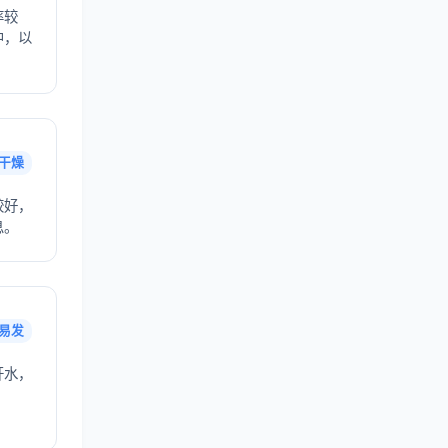
率较
中，以
干燥
较好，
息。
易发
开水，