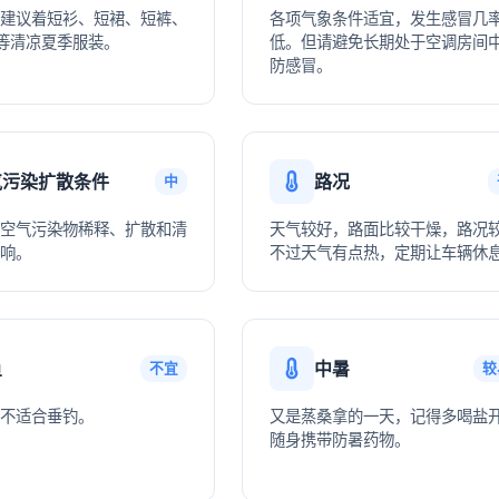
建议着短衫、短裙、短裤、
各项气象条件适宜，发生感冒几
等清凉夏季服装。
低。但请避免长期处于空调房间
防感冒。
气污染扩散条件
路况
中
空气污染物稀释、扩散和清
天气较好，路面比较干燥，路况
响。
不过天气有点热，定期让车辆休
鱼
中暑
不宜
较
不适合垂钓。
又是蒸桑拿的一天，记得多喝盐
随身携带防暑药物。