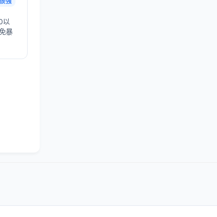
很强
0以
避免暴