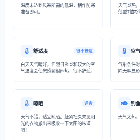
温度未达到风寒所需的低温，稍作防寒
天气炎热，
准备即可。
薄型T恤衫
舒适度
空
很不舒适
白天天气晴好，但烈日炎炎和较大的空
气象条件对
气湿度会使您感到很闷热，很不舒适。
除无明显影
晾晒
钓
适宜
天气不错，适宜晾晒。赶紧把久未见阳
天气太热，
光的衣物搬出来吸收一下太阳的味道
吧！