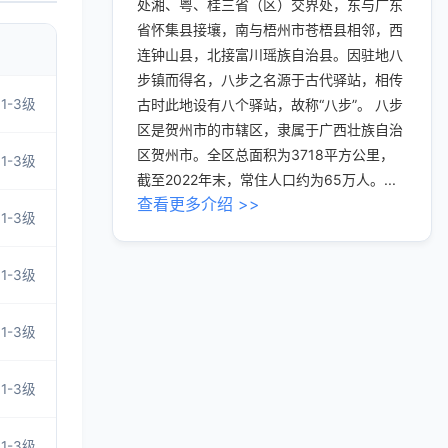
处湘、粤、桂三省（区）交界处，东与广东
省怀集县接壤，南与梧州市苍梧县相邻，西
连钟山县，北接富川瑶族自治县。因驻地八
步镇而得名，八步之名源于古代驿站，相传
1-3级
古时此地设有八个驿站，故称“八步”。 八步
区是贺州市的市辖区，隶属于广西壮族自治
区贺州市。全区总面积为3718平方公里，
1-3级
截至2022年末，常住人口约为65万人。...
查看更多介绍 >>
1-3级
1-3级
1-3级
1-3级
1-3级