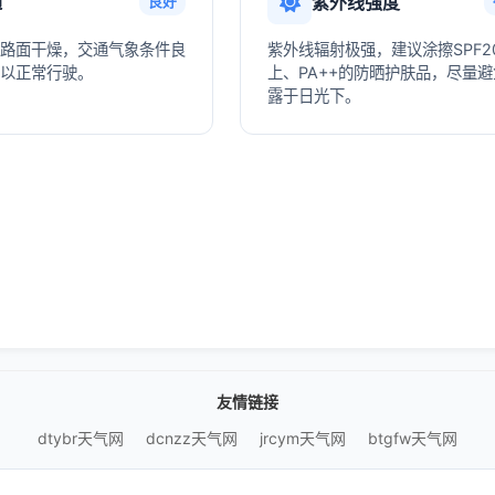
通
紫外线强度
良好
路面干燥，交通气象条件良
紫外线辐射极强，建议涂擦SPF2
以正常行驶。
上、PA++的防晒护肤品，尽量
露于日光下。
友情链接
dtybr天气网
dcnzz天气网
jrcym天气网
btgfw天气网