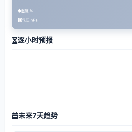
湿度 %
气压 hPa
逐小时预报
未来7天趋势