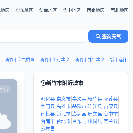
北地区
华东地区
华南地区
华中地区
西南地区
西北地区
查询天气
新竹市空气质量
新竹市出行建议
新竹市养生建议
城市选择
新竹市附近城市
于 :
彰化县
|
嘉义市
|
嘉义县
|
新竹县
|
花莲县
|
金门县
|
高雄市
|
基隆市
|
连江县
|
苗栗县
|
南投县
|
新北市
|
澎湖县
|
屏东县
|
台中市
|
台南市
|
台北市
|
台东县
|
桃园县
|
宜兰县
|
云林县