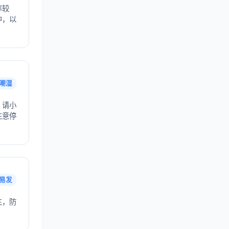
率较
中，以
潮湿
，请小
注意停
易发
生，防