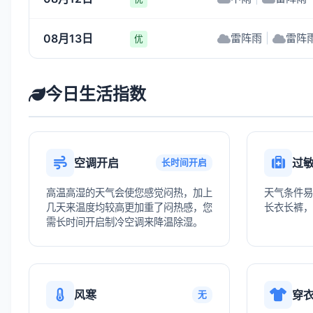
08月13日
雷阵雨
|
雷阵
优
今日生活指数
空调开启
过
长时间开启
高温高湿的天气会使您感觉闷热，加上
天气条件易
几天来温度均较高更加重了闷热感，您
长衣长裤，
需长时间开启制冷空调来降温除湿。
风寒
穿
无