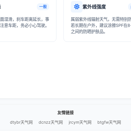
通
紫外线强度
一般
面湿滑，刹车距离延长，事
属弱紫外线辐射天气，无需特别
注意车距，务必小心驾驶。
若长期在户外，建议涂擦SPF在8-
之间的防晒护肤品。
友情链接
dtybr天气网
dcnzz天气网
jrcym天气网
btgfw天气网