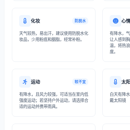
化妆
心
防脱水
天气较热，易出汗，建议使用防脱水化
有降水，气
妆品，少用粉底和胭脂，经常补粉。
让人感到胸
温，将热浪
度。
运动
太
较不宜
有降水，且风力较强，可适当在室内低
白天有降水
强度运动；若坚持户外运动，请选择合
戴太阳镜
适的运动并携带雨具。