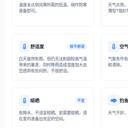
温度未达到风寒所需的低温，稍作防寒
天气炎热，
准备即可。
薄型T恤衫
舒适度
空
较不舒适
白天虽然有雨，但仍无法削弱较高气温
气象条件有
带来的暑意，同时降雨造成湿度加大会
和清除。
您感到有些闷热，不很舒适。
晾晒
钓
不宜
有降水，不适宜晾晒。若需要晾晒，请
天气不好，
在室内准备出充足的空间。