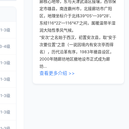
廊核心地带，东与天津武清区接壤，西邻保
定市雄县，南连霸州市，北接廊坊市广阳
区，地理坐标介于北纬39°05′—39°28′、
东经116°22′—116°47′之间，属暖温带半湿
1-3级
润大陆性季风气候。
“安次”之名始于西汉，初置安次县，取“安于
次要位置”之意（一说因境内有安次亭而得
3-4级
名），历代沿革有序，1983年撤县设区，
2000年随廊坊地区撤地设市正式成为廊
1-3级
坊...
查看更多介绍 >>
1-3级
1-3级
1-3级
1-3级