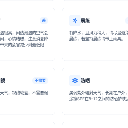
情
晨练
差
温很高，闷热潮湿的空气会
有降水，且风力稍大，请尽量避
闷，心情糟糕，注意消夏降
晨练，若坚持晨练请带上雨具。
带来的危害减少到最低限
阳镜
防晒
不需要
天气，视线较差，不需要佩
属弱紫外辐射天气，长期在户外
涂擦SPF在8-12之间的防晒护肤