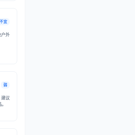
不宜
免户外
弱
，建议
品。