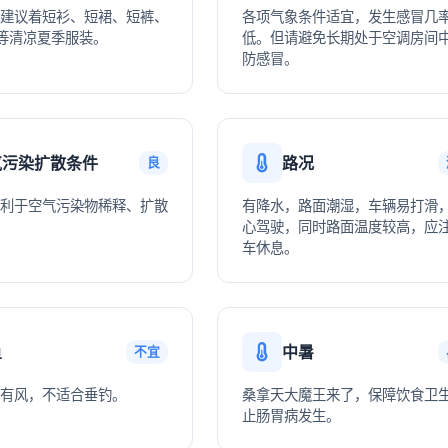
建议着短衫、短裙、短裤、
各项气象条件适宜，发生感冒几
等清凉夏季服装。
低。但请避免长期处于空调房间
防感冒。
气污染扩散条件
路况
良
利于空气污染物稀释、扩散
有降水，路面潮湿，车辆易打滑
心驾驶，同时路面温度较高，应
车休息。
鱼
中暑
不宜
有风，不适合垂钓。
桑拿天大魔王来了，保障饮食卫
止肠胃病发生。