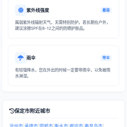
紫外线强度
最弱
属弱紫外线辐射天气，无需特别防护。若长期在户外，
建议涂擦SPF在8-12之间的防晒护肤品。
雨伞
带伞
有较强降水，您在外出的时候一定要带雨伞，以免被雨
水淋湿。
保定市附近城市
沧州市
|
承德市
|
邯郸市
|
衡水市
|
廊坊市
|
秦皇岛市
|