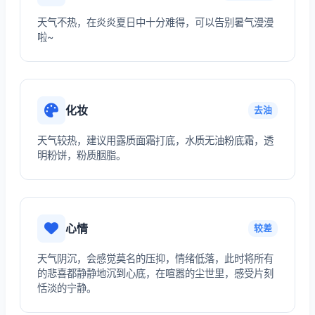
天气不热，在炎炎夏日中十分难得，可以告别暑气漫漫
啦~
化妆
去油
天气较热，建议用露质面霜打底，水质无油粉底霜，透
明粉饼，粉质胭脂。
心情
较差
天气阴沉，会感觉莫名的压抑，情绪低落，此时将所有
的悲喜都静静地沉到心底，在喧嚣的尘世里，感受片刻
恬淡的宁静。