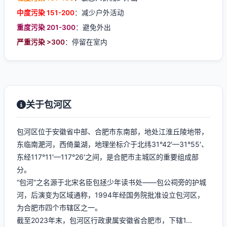
中度污染 151-200
：减少户外活动
重度污染 201-300
：避免外出
严重污染 >300
：停留在室内
关于包河区
包河区位于安徽省中部、合肥市东南部，地处江淮丘陵地带，
东临南淝河，西倚巢湖，地理坐标介于北纬31°42′—31°55′、
东经117°11′—117°26′之间，是合肥市主城区的重要组成部
分。
“包河”之名源于北宋名臣包拯少年读书处——包公祠旁的护城
河，后演变为区域通称，1994年经国务院批准设立包河区，
为合肥市四个市辖区之一。
截至2023年末，包河区行政隶属安徽省合肥市，下辖1...