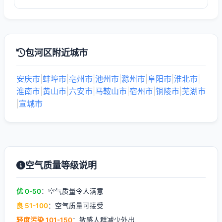
包河区附近城市
安庆市
|
蚌埠市
|
亳州市
|
池州市
|
滁州市
|
阜阳市
|
淮北市
|
淮南市
|
黄山市
|
六安市
|
马鞍山市
|
宿州市
|
铜陵市
|
芜湖市
|
宣城市
空气质量等级说明
优 0-50
：空气质量令人满意
良 51-100
：空气质量可接受
轻度污染 101-150
：敏感人群减少外出