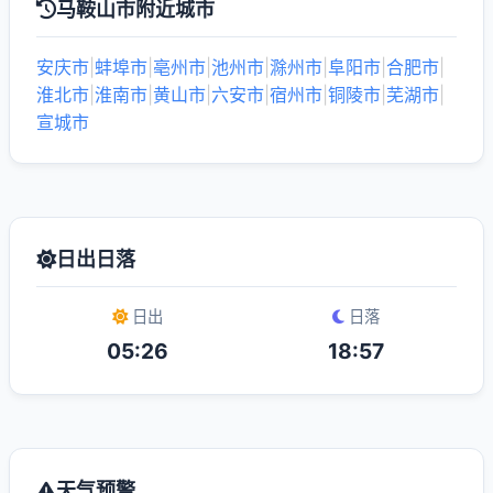
马鞍山市附近城市
安庆市
|
蚌埠市
|
亳州市
|
池州市
|
滁州市
|
阜阳市
|
合肥市
|
淮北市
|
淮南市
|
黄山市
|
六安市
|
宿州市
|
铜陵市
|
芜湖市
|
宣城市
日出日落
日出
日落
05:26
18:57
天气预警