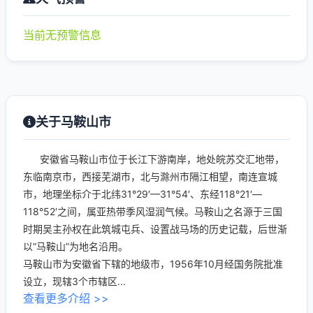
当前无预警信息
关于马鞍山市
安徽省马鞍山市位于长江下游南岸，地处皖苏交汇地带，
东临南京市，西接芜湖市，北与滁州市隔江相望，南连宣城
市，地理坐标介于北纬31°29′—31°54′、东经118°21′—
118°52′之间，属亚热带季风湿润气候。马鞍山之名源于三国
时期吴主孙权在此筑城屯兵、设置战马场的历史记载，后世渐
以“马鞍山”为地名沿用。
马鞍山市为安徽省下辖的地级市，1956年10月经国务院批准
设立，现辖3个市辖区...
查看更多介绍 >>