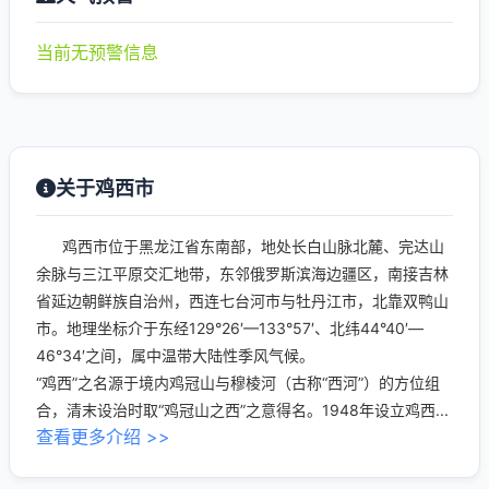
当前无预警信息
关于鸡西市
鸡西市位于黑龙江省东南部，地处长白山脉北麓、完达山
余脉与三江平原交汇地带，东邻俄罗斯滨海边疆区，南接吉林
省延边朝鲜族自治州，西连七台河市与牡丹江市，北靠双鸭山
市。地理坐标介于东经129°26′—133°57′、北纬44°40′—
46°34′之间，属中温带大陆性季风气候。
“鸡西”之名源于境内鸡冠山与穆棱河（古称“西河”）的方位组
合，清末设治时取“鸡冠山之西”之意得名。1948年设立鸡西...
查看更多介绍 >>