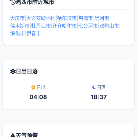
鸡西市附近城市
大庆市
|
大兴安岭地区
|
哈尔滨市
|
鹤岗市
|
黑河市
|
佳木斯市
|
牡丹江市
|
齐齐哈尔市
|
七台河市
|
双鸭山市
|
绥化市
|
伊春市
日出日落
日出
日落
04:08
18:37
天气预警