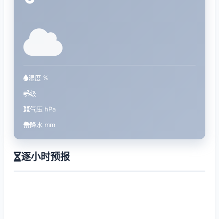
°
湿度 %
级
气压 hPa
降水 mm
逐小时预报