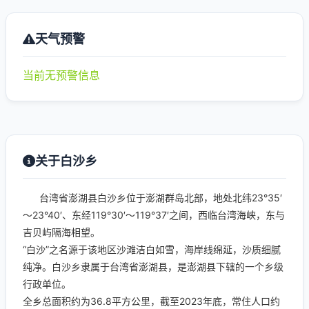
天气预警
当前无预警信息
关于白沙乡
台湾省澎湖县白沙乡位于澎湖群岛北部，地处北纬23°35′
～23°40′、东经119°30′～119°37′之间，西临台湾海峡，东与
吉贝屿隔海相望。
“白沙”之名源于该地区沙滩洁白如雪，海岸线绵延，沙质细腻
纯净。白沙乡隶属于台湾省澎湖县，是澎湖县下辖的一个乡级
行政单位。
全乡总面积约为36.8平方公里，截至2023年底，常住人口约