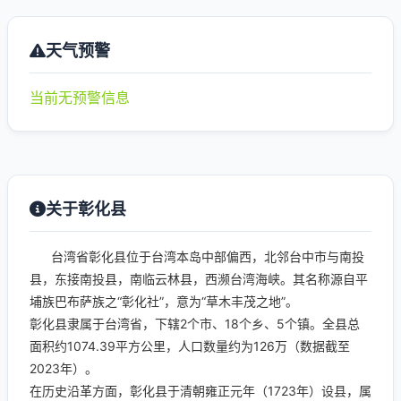
天气预警
当前无预警信息
关于彰化县
台湾省彰化县位于台湾本岛中部偏西，北邻台中市与南投
县，东接南投县，南临云林县，西濒台湾海峡。其名称源自平
埔族巴布萨族之“彰化社”，意为“草木丰茂之地”。
彰化县隶属于台湾省，下辖2个市、18个乡、5个镇。全县总
面积约1074.39平方公里，人口数量约为126万（数据截至
2023年）。
在历史沿革方面，彰化县于清朝雍正元年（1723年）设县，属